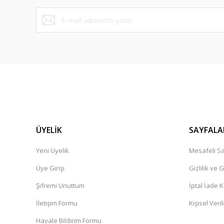
Bu ürüne benzer farklı alternatifler olmalı.
ÜYELİK
SAYFALA
Yeni Üyelik
Mesafeli Sa
Üye Girişi
Gizlilik ve 
Şifremi Unuttum
İptal İade K
İletişim Formu
Kişisel Veril
Havale Bildirim Formu