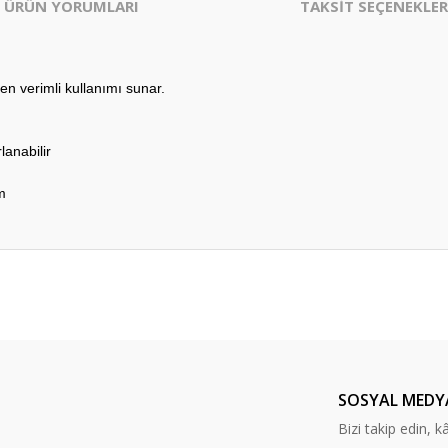
ÜRÜN YORUMLARI
TAKSİT SEÇENEKLER
 en verimli kullanımı sunar.
lanabilir
m
er konularda yetersiz gördüğünüz noktaları öneri formunu kullanarak tarafım
Bu ürüne ilk yorumu siz yapın!
Yorum Yaz
SOSYAL MEDY
Bizi takip edin, kâr