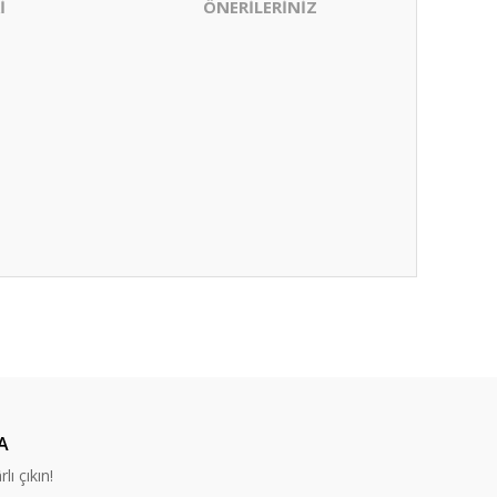
İ
ÖNERİLERİNİZ
ıza iletebilirsiniz.
A
lı çıkın!