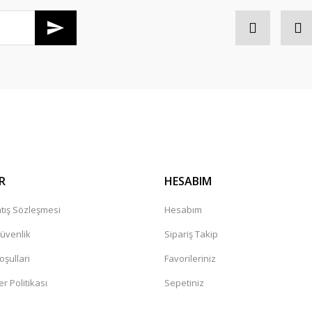
Gönder
R
HESABIM
tış Sözleşmesi
Hesabım
Güvenlik
Sipariş Takip
oşullari
Favorileriniz
er Politikası
Sepetiniz