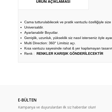
ÜRÜN AÇIKLAMASI
Cama tutturulabilecek ve pratik vantuzlu özelliğiyle size
Universaldir.
Ayarlanabilir Boyutlar.
Genişlik, uzunluk, yükseklik siz nasıl isterseniz öyle ayar
Multi Direction: 360° Limitsiz açı.
Kısa vantuzu sayesinde rahat & yer kaplamayan tasarı
Renk :
RENKLER KARIŞIK GÖNDERİLECEKTİR
Bu ürünün fiyat bilgisi, resim, ürün açıklamalarında ve diğ
Görüş ve önerileriniz için teşekkür ederiz.
Ürün resmi kalitesiz, bozuk veya görüntülenemiyor.
Ürün açıklamasında eksik bilgiler bulunuyor.
E-BÜLTEN
Ürün bilgilerinde hatalar bulunuyor.
Kampanya ve duyurulardan ilk siz haberdar olun!
Ürün fiyatı diğer sitelerden daha pahalı.