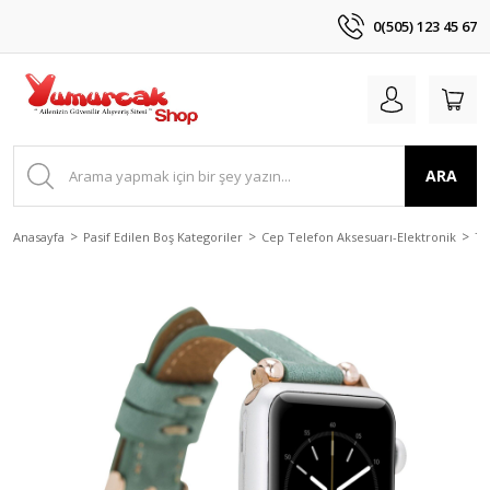
0(505) 123 45 67
ARA
Anasayfa
Pasif Edilen Boş Kategoriler
Cep Telefon Aksesuarı-Elektronik
Te