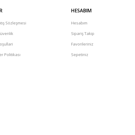
R
HESABIM
tış Sözleşmesi
Hesabım
Güvenlik
Sipariş Takip
oşullari
Favorileriniz
er Politikası
Sepetiniz