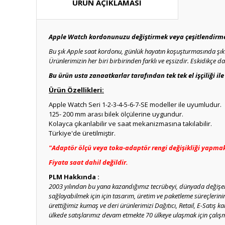
ÜRÜN AÇIKLAMASI
Apple Watch kordonunuzu değiştirmek veya çeşitlendirmek 
Bu şık Apple saat kordonu, günlük hayatın koşuşturmasında şık b
Ürünlerimizin her biri birbirinden farklı ve eşsizdir. Eskidikçe 
Bu ürün usta zanaatkarlar tarafından tek tek el işçiliği il
Ürün Özellikleri:
Apple Watch Seri 1-2-3-4-5-6-7-SE modeller ile uyumludur.
125- 200 mm arası bilek ölçülerine uygundur.
Kolayca çıkarılabilir ve saat mekanizmasına takılabilir.
Türkiye'de üretilmiştir.
"Adaptör ölçü veya toka-adaptör rengi değişikliği yapmak i
Fiyata saat dahil değildir.
PLM Hakkında :
2003 yılından bu yana kazandığımız tecrübeyi, dünyada değişen 
sağlayabilmek için için tasarım, üretim ve paketleme süreçlerin
ürettiğimiz kumaş ve deri ürünlerimizi Dağıtıcı, Retail, E-Satış k
ülkede satışlarımız devam etmekte 70 ülkeye ulaşmak için çalışm