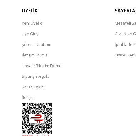
ÜYELİK
SAYFALA
Yeni Üyelik
Mesafeli Sa
Üye Girişi
Gizlilik ve 
Şifremi Unuttum
İptal İade K
İletişim Formu
Kişisel Veril
Havale Bildirim Formu
Sipariş Sorgula
Kargo Takibi
İletişim