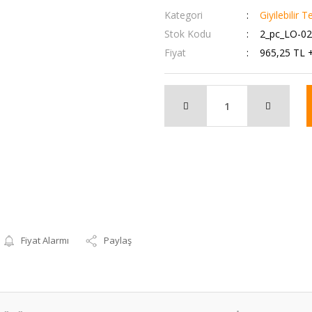
Kategori
Giyilebilir T
Stok Kodu
2_pc_LO-0
Fiyat
965,25 TL 
Fiyat Alarmı
Paylaş