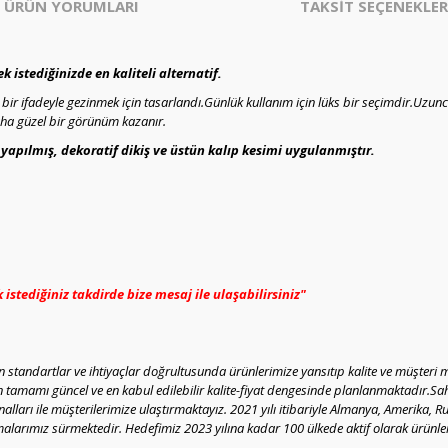
ÜRÜN YORUMLARI
TAKSİT SEÇENEKLER
istediğinizde en kaliteli alternatif.
ir ifadeyle gezinmek için tasarlandı.Günlük kullanım için lüks bir seçimdir.Uzunca
daha güzel bir görünüm kazanır.
e yapılmış, dekoratif dikiş ve üstün kalıp kesimi uygulanmıştır.
stediğiniz takdirde bize mesaj ile ulaşabilirsiniz"
standartlar ve ihtiyaçlar doğrultusunda ürünlerimize yansıtıp kalite ve müşteri 
in tamamı güncel ve en kabul edilebilir kalite-fiyat dengesinde planlanmaktadır.
analları ile müşterilerimize ulaştırmaktayız. 2021 yılı itibariyle Almanya, Amerika, R
alarımız sürmektedir. Hedefimiz 2023 yılına kadar 100 ülkede aktif olarak ürünle