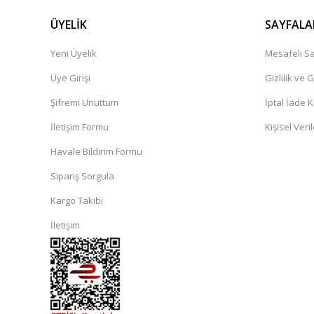
ÜYELİK
SAYFALA
Yeni Üyelik
Mesafeli Sa
Üye Girişi
Gizlilik ve 
Şifremi Unuttum
İptal İade K
İletişim Formu
Kişisel Veril
Havale Bildirim Formu
Sipariş Sorgula
Kargo Takibi
İletişim