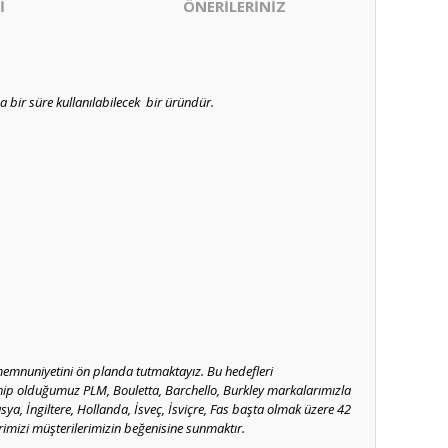
İ
ÖNERİLERİNİZ
 bir süre kullanılabilecek bir üründür.
memnuniyetini ön planda tutmaktayız. Bu hedefleri
Sahip olduğumuz PLM, Bouletta, Barchello, Burkley markalarımızla
usya, İngiltere, Hollanda, İsveç, İsviçre, Fas başta olmak üzere 42
rimizi müşterilerimizin beğenisine sunmaktır.