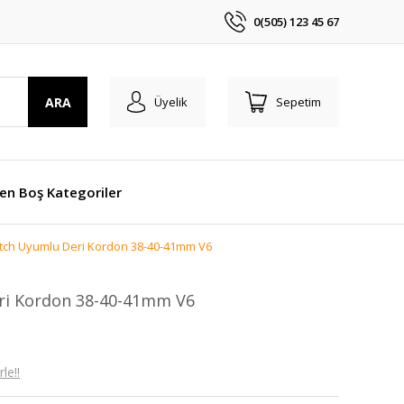
0(505) 123 45 67
ARA
Üyelik
Sepetim
len Boş Kategoriler
tch Uyumlu Deri Kordon 38-40-41mm V6
ri Kordon 38-40-41mm V6
le!!