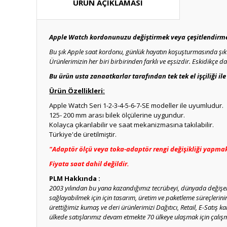
ÜRÜN AÇIKLAMASI
Apple Watch kordonunuzu değiştirmek veya çeşitlendirmek 
Bu şık Apple saat kordonu, günlük hayatın koşuşturmasında şık b
Ürünlerimizin her biri birbirinden farklı ve eşsizdir. Eskidikçe 
Bu ürün usta zanaatkarlar tarafından tek tek el işçiliği il
Ürün Özellikleri:
Apple Watch Seri 1-2-3-4-5-6-7-SE modeller ile uyumludur.
125- 200 mm arası bilek ölçülerine uygundur.
Kolayca çıkarılabilir ve saat mekanizmasına takılabilir.
Türkiye'de üretilmiştir.
"Adaptör ölçü veya toka-adaptör rengi değişikliği yapmak i
Fiyata saat dahil değildir.
PLM Hakkında :
2003 yılından bu yana kazandığımız tecrübeyi, dünyada değişen 
sağlayabilmek için için tasarım, üretim ve paketleme süreçlerin
ürettiğimiz kumaş ve deri ürünlerimizi Dağıtıcı, Retail, E-Satış k
ülkede satışlarımız devam etmekte 70 ülkeye ulaşmak için çalışm