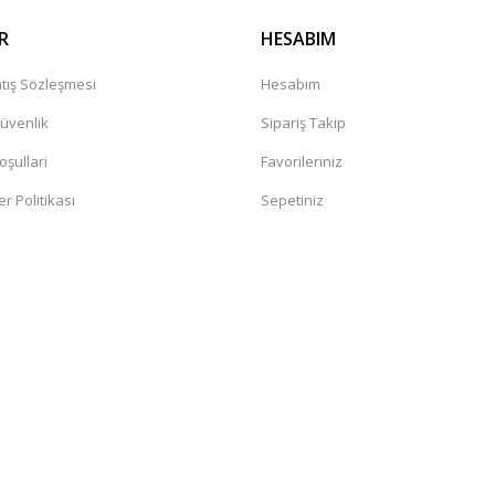
R
HESABIM
tış Sözleşmesi
Hesabım
Güvenlik
Sipariş Takip
oşullari
Favorileriniz
er Politikası
Sepetiniz