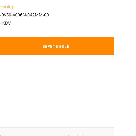
eknoloji
2-0VS0-V006N-042MM-00
+ KDV
SEPETE EKLE