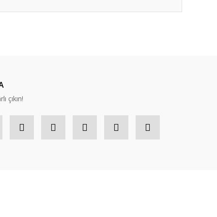
ıza iletebilirsiniz.
A
lı çıkın!