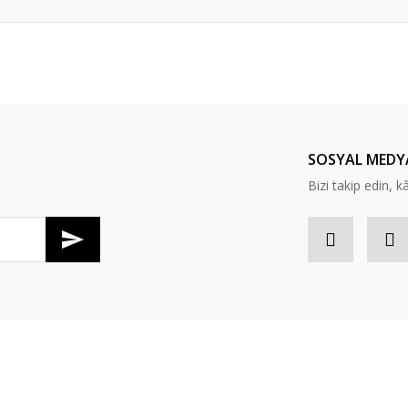
er konularda yetersiz gördüğünüz noktaları öneri formunu kullanarak tarafım
Bu ürüne ilk yorumu siz yapın!
Yorum Yaz
SOSYAL MEDY
Bizi takip edin, kâr
Gönder