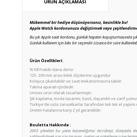
ÜRÜN AÇIKLAMASI
Mükemmel bir hediye düşünüyorsanız, kesinlikle bu!
Apple Watch kordonunuzu değiştirmek veya çeşitlendirmek 
Bu şık Apple saat kordonu, günlük hayatın koşuşturmasında şık bi
Günlük kullanım için lüks bir seçimdir.Uzunca bir süre kullanıla
Ürün Özellikleri:
%100 hakiki dana derisi
125- 200 mm arası bilek ölçülerine uygundur
Kolayca çıkarılabilir ve saat mekanizmasına takılır.
Takma aparatı içindedir.
Unisex ürün olarak tasarlanmıştır.
Şık kaplama, moda tasarımı, basit, dayanıklı ve zarif yum
Türkiye'de usta zanaatkarlar tarafından tek tek el yapımı ol
Üretim hatalarına karşı 2 yıl garantilidir.
Bouletta Hakkında :
2003 yılından bu yana kazandığımız tecrübeyi, dünyada deği
sağlayabilmek için için tasarım, üretim ve paketleme süreçlerin