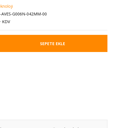
eknoloji
2-AVES-G006N-042MM-00
+ KDV
SEPETE EKLE