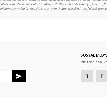
analları ile müşterilerimize ulaştırmaktayız. 2019 yılı itibariyle Almanya, Amerika, R
alarımız sürmektedir. Hedefimiz 2021 yılına kadar 100 ülkede aktif olarak ürünle
er konularda yetersiz gördüğünüz noktaları öneri formunu kullanarak tarafım
Bu ürüne ilk yorumu siz yapın!
Yorum Yaz
SOSYAL MEDY
Bizi takip edin, kâr
Gönder