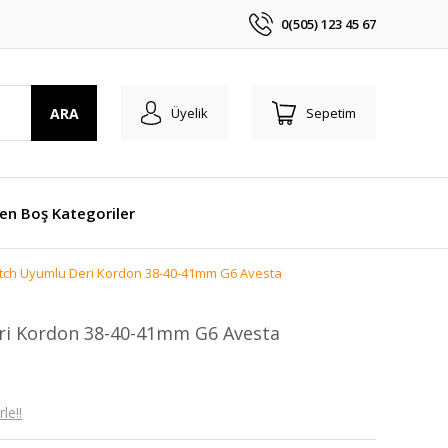
0(505) 123 45 67
ARA
Üyelik
Sepetim
len Boş Kategoriler
tch Uyumlu Deri Kordon 38-40-41mm G6 Avesta
ri Kordon 38-40-41mm G6 Avesta
le!!