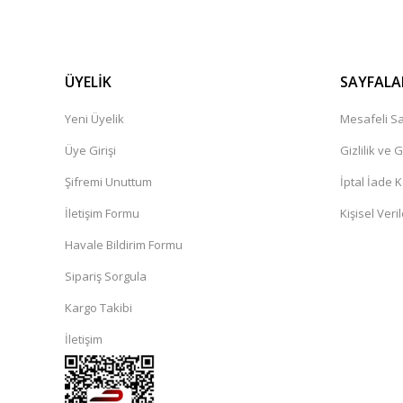
ÜYELİK
SAYFALA
Yeni Üyelik
Mesafeli Sa
Üye Girişi
Gizlilik ve 
Şifremi Unuttum
İptal İade K
İletişim Formu
Kişisel Veril
Havale Bildirim Formu
Sipariş Sorgula
Kargo Takibi
İletişim