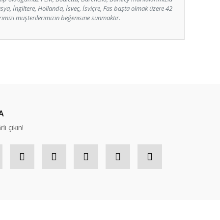
usya, İngiltere, Hollanda, İsveç, İsviçre, Fas başta olmak üzere 42
rimizi müşterilerimizin beğenisine sunmaktır.
ıza iletebilirsiniz.
A
lı çıkın!