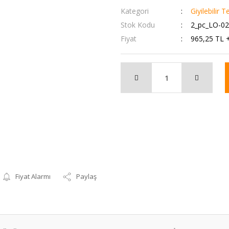
Kategori
Giyilebilir T
Stok Kodu
2_pc_LO-0
Fiyat
965,25 TL 
Fiyat Alarmı
Paylaş