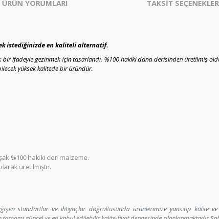
ÜRÜN YORUMLARI
TAKSİT SEÇENEKLER
istediğinizde en kaliteli alternatif.
r ifadeyle gezinmek için tasarlandı. %100 hakiki dana derisinden üretilmiş olduğu
bilecek yüksek kalitede bir üründür.
uşak %100 hakiki deri malzeme.
arak üretilmiştir.
şen standartlar ve ihtiyaçlar doğrultusunda ürünlerimize yansıtıp kalite v
in tamamı güncel ve en kabul edilebilir kalite-fiyat dengesinde planlanmaktadır.