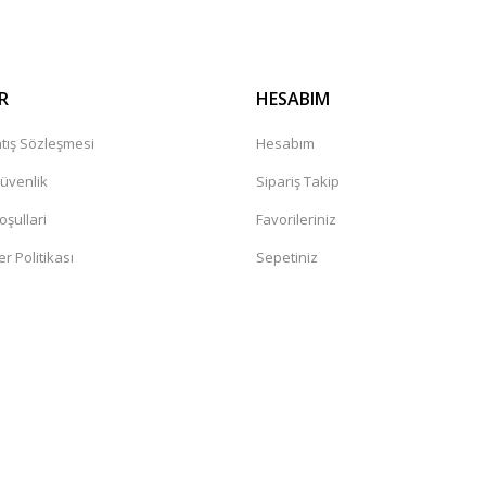
R
HESABIM
tış Sözleşmesi
Hesabım
Güvenlik
Sipariş Takip
oşullari
Favorileriniz
er Politikası
Sepetiniz