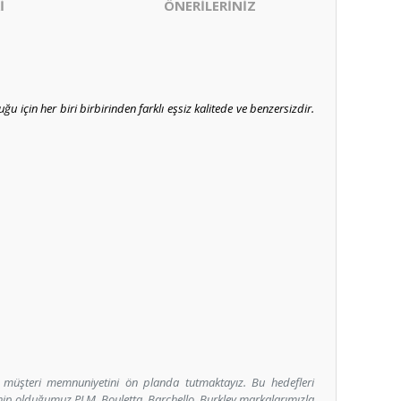
İ
ÖNERİLERİNİZ
 için her biri birbirinden farklı eşsiz kalitede ve benzersizdir.
e müşteri memnuniyetini ön planda tutmaktayız. Bu hedefleri
Sahip olduğumuz PLM, Bouletta, Barchello, Burkley markalarımızla