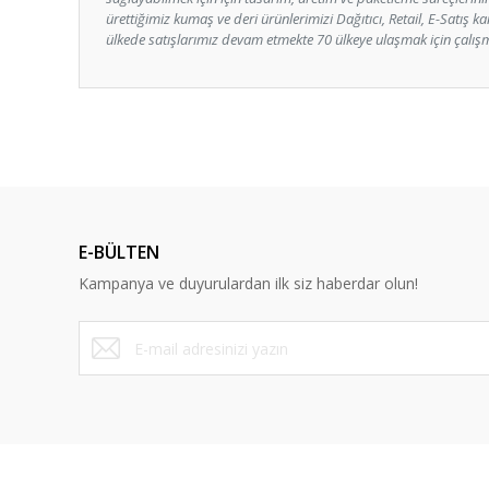
ürettiğimiz kumaş ve deri ürünlerimizi Dağıtıcı, Retail, E-Satış k
ülkede satışlarımız devam etmekte 70 ülkeye ulaşmak için çalışm
Bu ürünün fiyat bilgisi, resim, ürün açıklamalarında ve diğ
Görüş ve önerileriniz için teşekkür ederiz.
Ürün resmi kalitesiz, bozuk veya görüntülenemiyor.
Ürün açıklamasında eksik bilgiler bulunuyor.
E-BÜLTEN
Ürün bilgilerinde hatalar bulunuyor.
Kampanya ve duyurulardan ilk siz haberdar olun!
Ürün fiyatı diğer sitelerden daha pahalı.
Bu ürüne benzer farklı alternatifler olmalı.