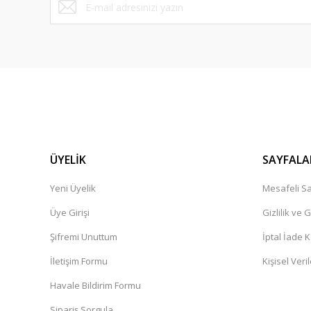
ÜYELİK
SAYFALA
Yeni Üyelik
Mesafeli Sa
Üye Girişi
Gizlilik ve 
Şifremi Unuttum
İptal İade K
İletişim Formu
Kişisel Veril
Havale Bildirim Formu
Sipariş Sorgula