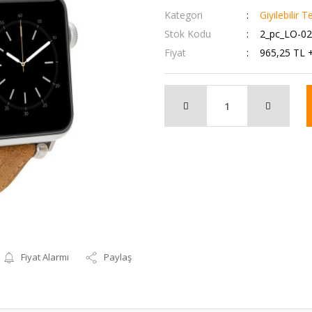
Kategori
Giyilebilir T
Stok Kodu
2_pc_LO-0
Fiyat
965,25 TL 
Fiyat Alarmı
Paylaş