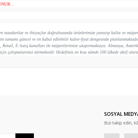
NUR...
 standartlar ve ihtiyaçlar doğrultusunda ürünlerimize yansıtıp kalite ve müşte
inin tamamı güncel ve en kabul edilebilir kalite-fiyat dengesinde planlanmakta
, Retail, E-Satış kanalları ile müşterilerimize ulaştırmaktayız. Almanya, Amerik
çin çalışmalarımız sürmektedir. Hedefimiz en kısa sürede 100 ülkede aktif olara
er konularda yetersiz gördüğünüz noktaları öneri formunu kullanarak tarafım
Bu ürüne ilk yorumu siz yapın!
Yorum Yaz
SOSYAL MEDY
Bizi takip edin, kâr