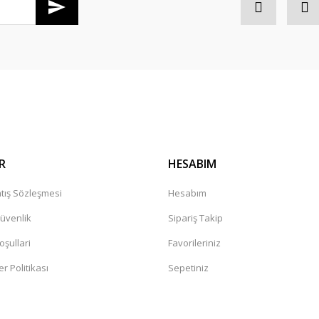
Gönder
R
HESABIM
tış Sözleşmesi
Hesabım
Güvenlik
Sipariş Takip
oşullari
Favorileriniz
er Politikası
Sepetiniz