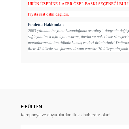
ÜRÜN ÜZERİNE LAZER ÖZEL BASKI SEÇENEĞİ BULU
Fiyata saat dahil değildir.
Bouletta Hakkında :
2003 yılından bu yana kazandığımız tecrübeyi, dünyada değişen
sağlayabilmek için için tasarım, üretim ve paketleme süreçler
markalarımızla ürettiğimiz kumaş ve deri ürünlerimizi Dağıtıcı
üzere 42 ülkede satışlarımız devam etmekte 70 ülkeye ulaşmak i
Bu ürünün fiyat bilgisi, resim, ürün açıklamalarında ve diğ
Görüş ve önerileriniz için teşekkür ederiz.
Ürün resmi kalitesiz, bozuk veya görüntülenemiyor.
Ürün açıklamasında eksik bilgiler bulunuyor.
E-BÜLTEN
Ürün bilgilerinde hatalar bulunuyor.
Kampanya ve duyurulardan ilk siz haberdar olun!
Ürün fiyatı diğer sitelerden daha pahalı.
Bu ürüne benzer farklı alternatifler olmalı.