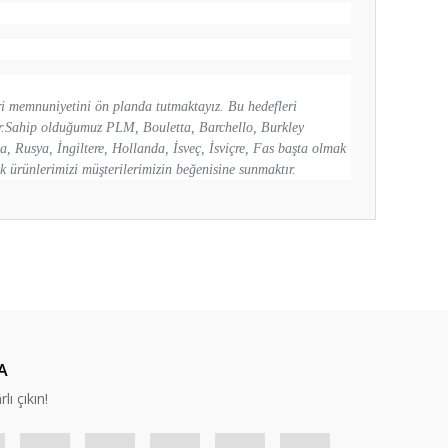
ri memnuniyetini ön planda tutmaktayız. Bu hedefleri
dır.Sahip olduğumuz PLM, Bouletta, Barchello, Burkley
a, Rusya, İngiltere, Hollanda, İsveç, İsviçre, Fas başta olmak
k ürünlerimizi müşterilerimizin beğenisine sunmaktır.
ıza iletebilirsiniz.
A
lı çıkın!