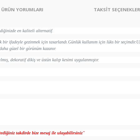
ÜRÜN YORUMLARI
TAKSİT SEÇENEKLER
ğinizde en kaliteli alternatif.
 bir ifadeyle gezinmek için tasarlandı.Günlük kullanım için lüks bir seçimdir.U
e daha güzel bir görünüm kazanır.
ılmış, dekoratif dikiş ve üstün kalıp kesimi uygulanmıştır.
diğiniz takdirde bize mesaj ile ulaşabilirsiniz"