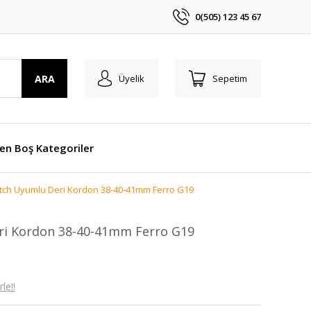
0(505) 123 45 67
ARA
Üyelik
Sepetim
len Boş Kategoriler
tch Uyumlu Deri Kordon 38-40-41mm Ferro G19
ri Kordon 38-40-41mm Ferro G19
le!!