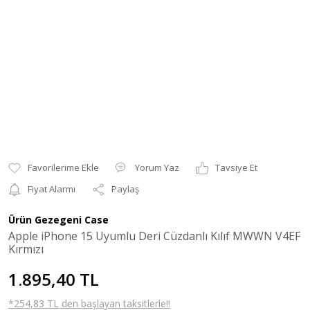
Yorum Yaz
Tavsiye Et
Fiyat Alarmı
Paylaş
Ürün Gezegeni Case
Apple iPhone 15 Uyumlu Deri Cüzdanlı Kılıf MWWN V4EF
Kırmızı
1.895,40 TL
*254,83 TL den başlayan taksitlerle!!