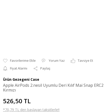
Yorum Yaz
Tavsiye Et
Fiyat Alarmı
Paylaş
Ürün Gezegeni Case
Apple AirPods 2.nesil Uyumlu Deri Kılıf Mai Snap ERC2
Kırmızı
526,50 TL
*70,79 TL den başlayan taksitlerle!!