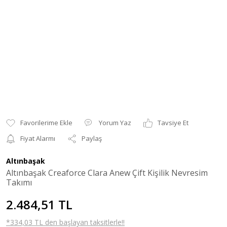
Yorum Yaz
Tavsiye Et
Fiyat Alarmı
Paylaş
Altınbaşak
Altınbaşak Creaforce Clara Anew Çift Kişilik Nevresim
Takımı
2.484,51 TL
*334,03 TL den başlayan taksitlerle!!