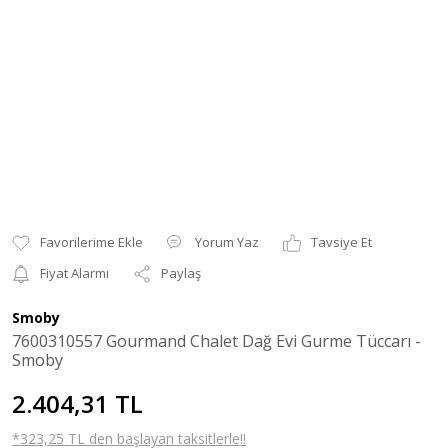
Yorum Yaz
Tavsiye Et
Fiyat Alarmı
Paylaş
Smoby
7600310557 Gourmand Chalet Dağ Evi Gurme Tüccarı -
Smoby
2.404,31 TL
*323,25 TL den başlayan taksitlerle!!