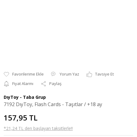
Yorum Yaz
Tavsiye Et
Fiyat Alarmı
Paylaş
DıyToy - Taba Grup
7192 DıyToy, Flash Cards - Taşıtlar / +18 ay
157,95 TL
*21,24 TL den başlayan taksitlerle!!