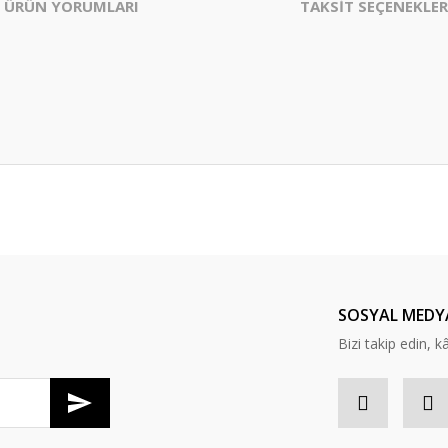
ÜRÜN YORUMLARI
TAKSİT SEÇENEKLER
er konularda yetersiz gördüğünüz noktaları öneri formunu kullanarak tarafım
Bu ürüne ilk yorumu siz yapın!
Yorum Yaz
SOSYAL MEDY
Bizi takip edin, kâr