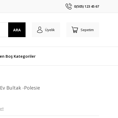
0(505) 123 45 67
ARA
Üyelik
Sepetim
len Boş Kategoriler
Ev Bultak -Polesie
e!!