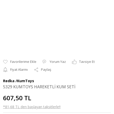
Yorum Yaz
Tavsiye Et
Fiyat Alarmı
Paylaş
Redka /KumToys
5329 KUMTOYS HAREKETLİ KUM SETİ
607,50 TL
*81,68 TL den başlayan taksitlerle!!