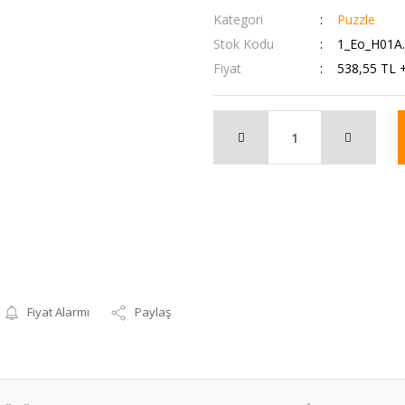
Kategori
Puzzle
Stok Kodu
1_Eo_H01A
Fiyat
538,55 TL 
Fiyat Alarmı
Paylaş