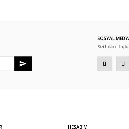
er konularda yetersiz gördüğünüz noktaları öneri formunu kullanarak tarafım
Bu ürüne ilk yorumu siz yapın!
Yorum Yaz
SOSYAL MEDY
Bizi takip edin, kâr
Gönder
R
HESABIM