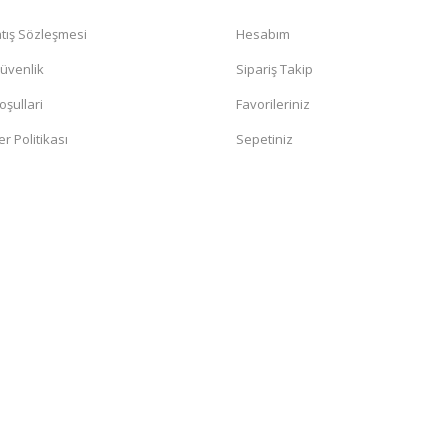
tış Sözleşmesi
Hesabım
Güvenlik
Sipariş Takip
oşullari
Favorileriniz
er Politikası
Sepetiniz