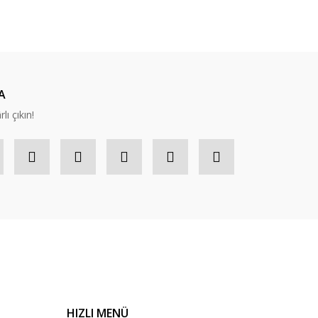
ıza iletebilirsiniz.
A
lı çıkın!
HIZLI MENÜ