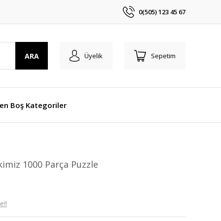
0(505) 123 45 67
ARA
Üyelik
Sepetim
len Boş Kategoriler
kimiz 1000 Parça Puzzle
e!!