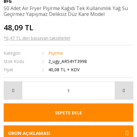
BFG
50 Adet Air Fryer Pişirme Kağıdı Tek Kullanımlık Yağ Su
Misket
-Spor - Dış Mekan Oyuncakları
Yatak Örtüleri
Geçirmez Yapışmaz Deliksiz Düz Kare Model
Model Arabalar - Araçlar
-Spor Setleri
Yorgan
48,09 TL
Okul Öncesi Oyuncakları
Cep Telefon Aksesuarı-Elektronik
Yorgan - Yastık - Kırlent
*6,47 TL den başlayan taksitlerle!!
Oyun Çadırları
Ev Tekstil Giyim Ürünleri
Kategori
Pişirme
Oyun Hamurları ve Slimy - Slime Ürünleri
Ev Yaşam Yapı Market Hırdavat
Stok Kodu
2_ugy_AR54YT3998
Fiyat
Oyun Setleri
Kozmetik Kişisel Bakım
40,08 TL + KDV
Oyuncak Arabalar - Araçlar
Oyuncak
Oyuncak Asker - Polis Setleri - Askeri
Pasif Edilen Boş Kategoriler
Araçlar
Pet Shop
Oyuncak Bebek Arabası - Puset - Yürüteç
SEPETE EKLE
Spor ve Outdoor
Oyuncak Bebekler
ÜRÜN AÇIKLAMASI
Oyuncak Bultak - BulTak