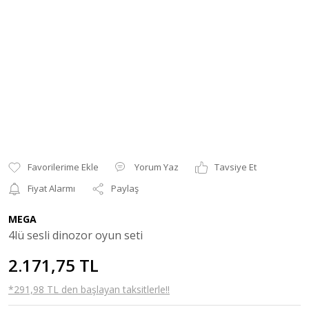
Yorum Yaz
Tavsiye Et
Fiyat Alarmı
Paylaş
MEGA
4lü sesli dinozor oyun seti
2.171,75 TL
*291,98 TL den başlayan taksitlerle!!