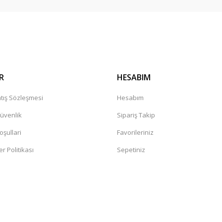
Gönder
R
HESABIM
tış Sözleşmesi
Hesabım
Güvenlik
Sipariş Takip
oşullari
Favorileriniz
er Politikası
Sepetiniz