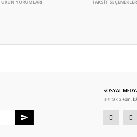
ÜRÜN YORUMLARI
TAKSİT SEÇENEKLER
er konularda yetersiz gördüğünüz noktaları öneri formunu kullanarak tarafım
Bu ürüne ilk yorumu siz yapın!
Yorum Yaz
SOSYAL MEDY
Bizi takip edin, kâr