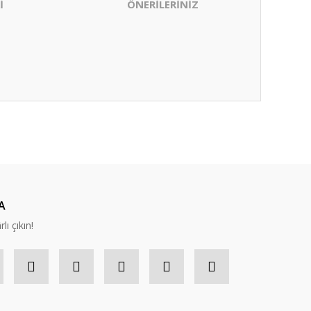
İ
ÖNERİLERİNİZ
ıza iletebilirsiniz.
A
lı çıkın!