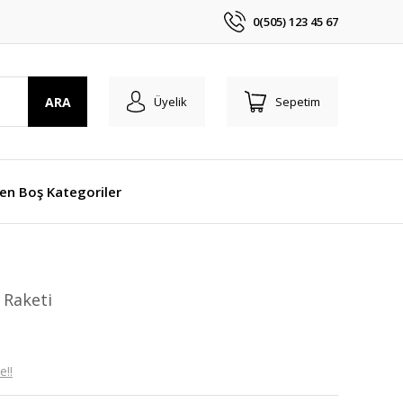
0(505) 123 45 67
ARA
Üyelik
Sepetim
len Boş Kategoriler
 Raketi
e!!