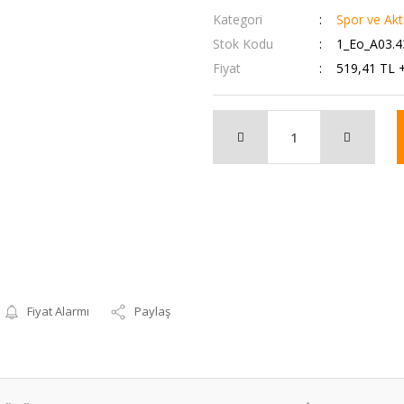
Kategori
Spor ve Akti
Stok Kodu
1_Eo_A03.4
Fiyat
519,41 TL 
Fiyat Alarmı
Paylaş