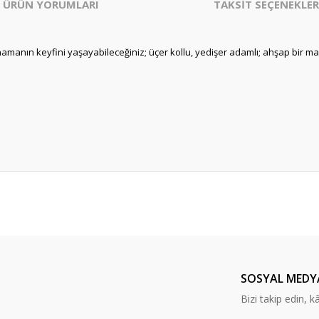
ÜRÜN YORUMLARI
TAKSİT SEÇENEKLER
amanın keyfini yaşayabileceğiniz; üçer kollu, yedişer adamlı; ahşap bir 
er konularda yetersiz gördüğünüz noktaları öneri formunu kullanarak tarafım
Bu ürüne ilk yorumu siz yapın!
Yorum Yaz
SOSYAL MEDY
Bizi takip edin, kâr