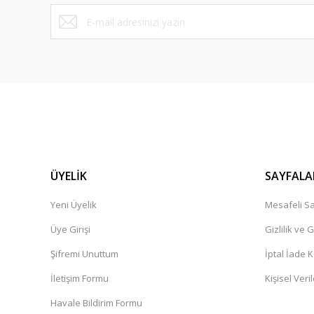
Bu ürüne benzer farklı alternatifler olmalı.
ÜYELİK
SAYFALA
Yeni Üyelik
Mesafeli Sa
Üye Girişi
Gizlilik ve 
Şifremi Unuttum
İptal İade K
İletişim Formu
Kişisel Veril
Havale Bildirim Formu