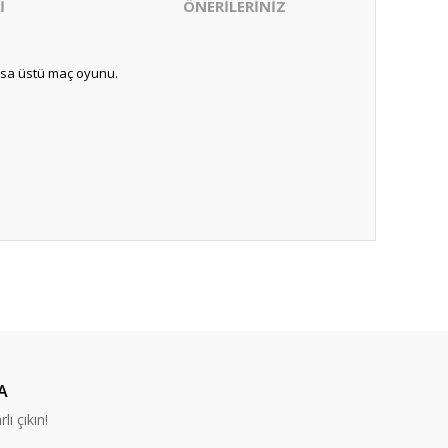
İ
ÖNERİLERİNİZ
masa üstü maç oyunu.
ıza iletebilirsiniz.
A
lı çıkın!