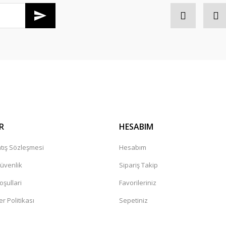
Gönder
R
HESABIM
tış Sözleşmesi
Hesabım
Güvenlik
Sipariş Takip
oşullari
Favorileriniz
er Politikası
Sepetiniz