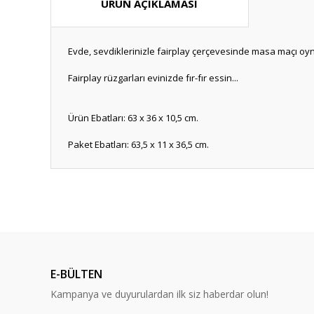
ÜRÜN AÇIKLAMASI
Evde, sevdiklerinizle fairplay çerçevesinde masa maçı oyn
Fairplay rüzgarları evinizde fır-fır essin...
Ürün Ebatları: 63 x 36 x 10,5 cm.
Paket Ebatları: 63,5 x 11 x 36,5 cm.
Bu ürünün fiyat bilgisi, resim, ürün açıklamalarında ve diğ
Görüş ve önerileriniz için teşekkür ederiz.
Ürün resmi kalitesiz, bozuk veya görüntülenemiyor.
Ürün açıklamasında eksik bilgiler bulunuyor.
E-BÜLTEN
Ürün bilgilerinde hatalar bulunuyor.
Kampanya ve duyurulardan ilk siz haberdar olun!
Ürün fiyatı diğer sitelerden daha pahalı.