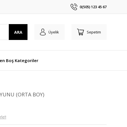
0(505) 123 45 67
ARA
Üyelik
Sepetim
len Boş Kategoriler
OYUNU (ORTA BOY)
le!!