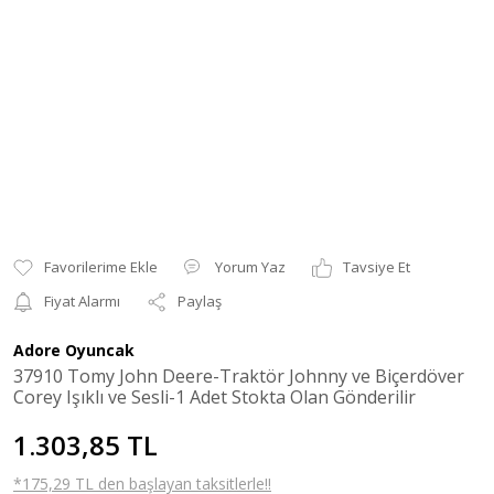
Yorum Yaz
Tavsiye Et
Fiyat Alarmı
Paylaş
Adore Oyuncak
37910 Tomy John Deere-Traktör Johnny ve Biçerdöver
Corey Işıklı ve Sesli-1 Adet Stokta Olan Gönderilir
1.303,85 TL
*175,29 TL den başlayan taksitlerle!!