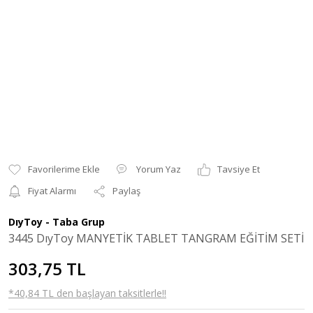
Yorum Yaz
Tavsiye Et
Fiyat Alarmı
Paylaş
DıyToy - Taba Grup
3445 DıyToy MANYETİK TABLET TANGRAM EĞİTİM SETİ
303,75 TL
*40,84 TL den başlayan taksitlerle!!