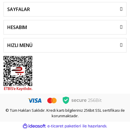
Sürpriz Oyuncaklar
SAYFALAR
Top
HESABIM
Uçak -Drone - Helikopter
Uzaktan Kumandalı Araçlar
HIZLI MENÜ
Uzay Setleri
Yaş Günü ve Parti Malzemeleri
Yazı Tahtaları
Zeka Küpü - Sabır küpü - 3D Küp
© Tüm Hakları Saklıdır. Kredi kartı bilgileriniz 256bit SSL sertifikası ile
korunmaktadır.
ile
ideasoft
e-