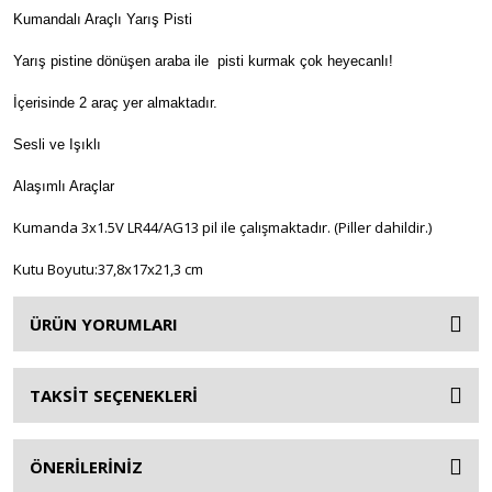
Kumandalı Araçlı Yarış Pisti
Oyuncak Doktor Setleri
Yarış pistine dönüşen araba ile pisti kurmak çok heyecanlı!
Oyuncak Ev Aletleri - Çamaşır - Ütü -
İçerisinde 2 araç yer almaktadır.
Bulaşık - Küçük Mutfak Aletleri - Dikiş
Setleri
Sesli ve Işıklı
Oyuncak Güzellik ve Makyaj Setleri
Alaşımlı Araçlar
Oyuncak Hayvanlar
Kumanda 3x1.5V LR44/AG13 pil ile çalışmaktadır. (Piller dahildir.)
Oyuncak Karakterler
Kutu Boyutu:37,8x17x21,3 cm
Oyuncak Kuklalar
ÜRÜN YORUMLARI
Oyuncak Mutfak Setleri
Oyuncak Müzik Aletleri
TAKSİT SEÇENEKLERİ
Oyuncak Otopark Setleri
ÖNERİLERİNİZ
Oyuncak Silahlar