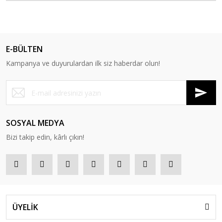
Oyuncak Tamir Setleri
Oyuncak Trenler
E-BÜLTEN
Oyuncak Yazar Kasa ve Market Arabaları
Kampanya ve duyurulardan ilk siz haberdar olun!
Peluşlar Oyuncaklar
Puzzle
Robotlar
SOSYAL MEDYA
Scooter - Kaykay - Paten
Bizi takip edin, kârlı çıkın!
Şişme Yataklar
Spor ve Aktivite Ürünleri
Su Tabancaları
ÜYELİK
Süpürge ve Temizlik Setleri