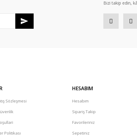
Bizi takip edin, kâr
Gönder
R
HESABIM
tış Sözleşmesi
Hesabım
Güvenlik
Sipariş Takip
oşullari
Favorileriniz
er Politikası
Sepetiniz