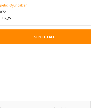
ğretici Oyuncaklar
3072
L + KDV
SEPETE EKLE