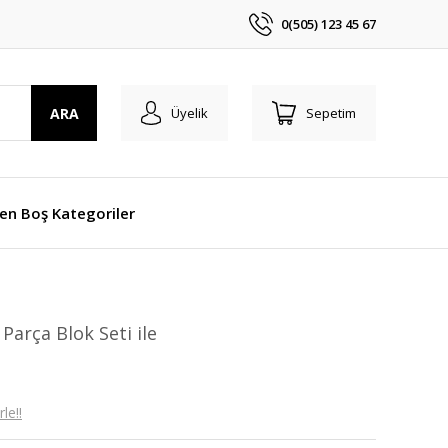
0(505) 123 45 67
ARA
Üyelik
Sepetim
len Boş Kategoriler
Parça Blok Seti ile
le!!