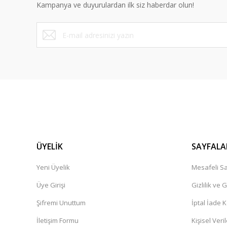
Kampanya ve duyurulardan ilk siz haberdar olun!
Ürün fiyatı diğer sitelerden daha pahalı.
Bu ürüne benzer farklı alternatifler olmalı.
ÜYELİK
SAYFALA
Yeni Üyelik
Mesafeli Sa
Üye Girişi
Gizlilik ve 
Şifremi Unuttum
İptal İade K
İletişim Formu
Kişisel Veril