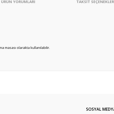
ÜRÜN YORUMLARI
TAKSİT SEÇENEKLER
a masası olarakta kullanılabilir.
er konularda yetersiz gördüğünüz noktaları öneri formunu kullanarak tarafım
Bu ürüne ilk yorumu siz yapın!
Yorum Yaz
SOSYAL MEDY