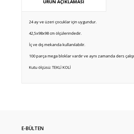
ÜRÜN AÇIKLAMASI
24 ay ve üzeri çocuklar için uygundur.
42,5x98x98 cm ölçülerindedir.
İç ve dış mekanda kullanılabilir.
100 parça mega bloklar vardır ve aynı zamanda ders çalışm
Kutu ölçüsü: TEKLİ KOLİ
Bu ürünün fiyat bilgisi, resim, ürün açıklamalarında ve diğ
Görüş ve önerileriniz için teşekkür ederiz.
Ürün resmi kalitesiz, bozuk veya görüntülenemiyor.
Ürün açıklamasında eksik bilgiler bulunuyor.
E-BÜLTEN
Ürün bilgilerinde hatalar bulunuyor.