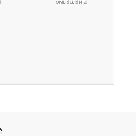
İ
ÖNERİLERİNİZ
ıza iletebilirsiniz.
A