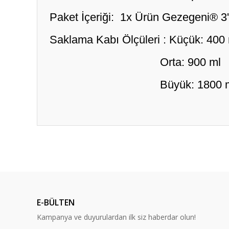
Paket İçeriği: 1x Ürün Gezegeni® 3'
Saklama Kabı Ölçüleri : Küçük: 400
Orta: 900 ml
Büyük: 1800 m
Bu ürünün fiyat bilgisi, resim, ürün açıklamalarında ve diğ
Görüş ve önerileriniz için teşekkür ederiz.
Ürün resmi kalitesiz, bozuk veya görüntülenemiyor.
Ürün açıklamasında eksik bilgiler bulunuyor.
E-BÜLTEN
Ürün bilgilerinde hatalar bulunuyor.
Kampanya ve duyurulardan ilk siz haberdar olun!
Ürün fiyatı diğer sitelerden daha pahalı.