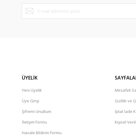
Bu ürüne benzer farklı alternatifler olmalı.
ÜYELİK
SAYFALA
Yeni Üyelik
Mesafeli Sa
Üye Girişi
Gizlilik ve 
Şifremi Unuttum
İptal İade K
İletişim Formu
Kişisel Veril
Havale Bildirim Formu