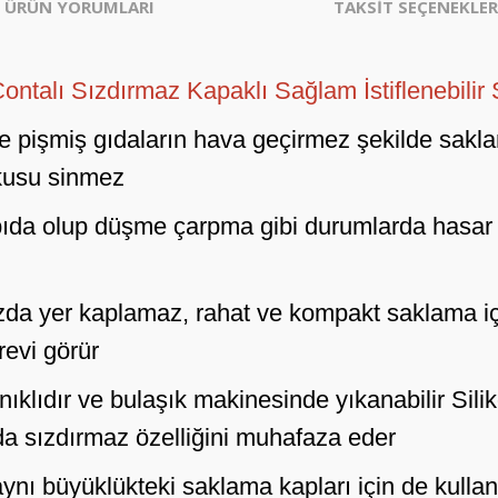
ÜRÜN YORUMLARI
TAKSİT SEÇENEKLER
ontalı Sızdırmaz Kapaklı Sağlam İstiflenebilir
ve pişmiş gıdaların hava geçirmez şekilde sakl
kusu sinmez
apıda olup düşme çarpma gibi durumlarda hasar
ınızda yer kaplamaz, rahat ve kompakt saklama için
revi görür
lıdır ve bulaşık makinesinde yıkanabilir Silik
ada sızdırmaz özelliğini muhafaza eder
aynı büyüklükteki saklama kapları için de kull