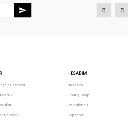
Gönder
R
HESABIM
tış Sözleşmesi
Hesabım
Güvenlik
Sipariş Takip
oşullari
Favorileriniz
er Politikası
Sepetiniz