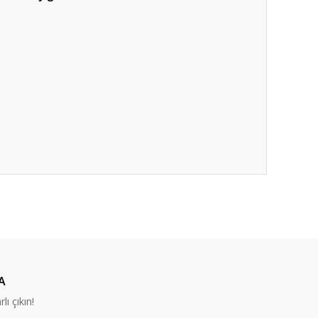
ıza iletebilirsiniz.
A
lı çıkın!