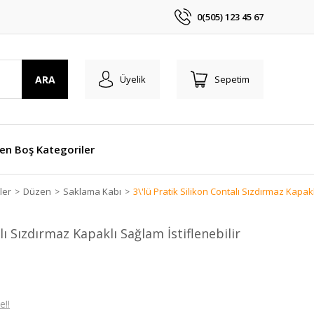
0(505) 123 45 67
ARA
Üyelik
Sepetim
len Boş Kategoriler
ler
Düzen
Saklama Kabı
3\'lü Pratik Silikon Contalı Sızdırmaz Kapak
alı Sızdırmaz Kapaklı Sağlam İstiflenebilir
e!!