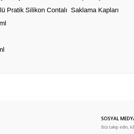
lü Pratik Silikon Contalı Saklama Kapları
 ml
l
er konularda yetersiz gördüğünüz noktaları öneri formunu kullanarak tarafım
Bu ürüne ilk yorumu siz yapın!
Yorum Yaz
SOSYAL MEDY
Bizi takip edin, kâr