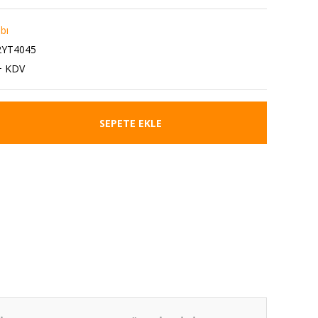
bı
2YT4045
+ KDV
SEPETE EKLE