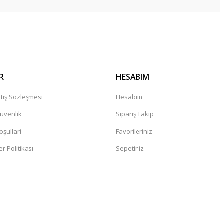
Gönder
R
HESABIM
tış Sözleşmesi
Hesabım
Güvenlik
Sipariş Takip
oşullari
Favorileriniz
er Politikası
Sepetiniz