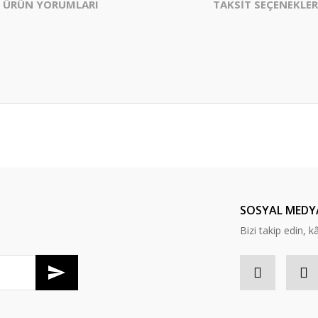
ÜRÜN YORUMLARI
TAKSİT SEÇENEKLER
er konularda yetersiz gördüğünüz noktaları öneri formunu kullanarak tarafım
Bu ürüne ilk yorumu siz yapın!
Yorum Yaz
SOSYAL MEDY
Bizi takip edin, kâr