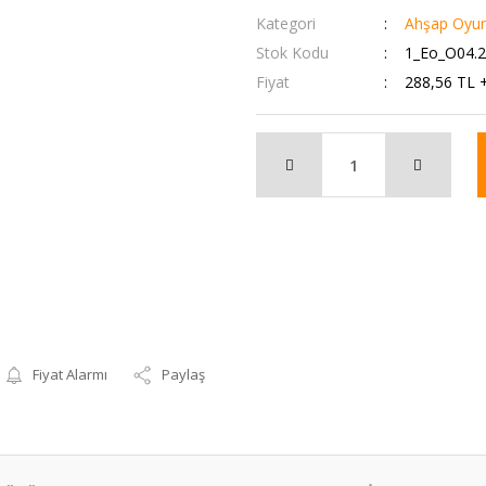
Kategori
Ahşap Oyun
Stok Kodu
1_Eo_O04.
Fiyat
288,56 TL 
Fiyat Alarmı
Paylaş