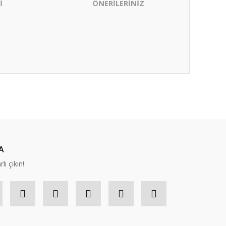
İ
ÖNERİLERİNİZ
ıza iletebilirsiniz.
A
lı çıkın!