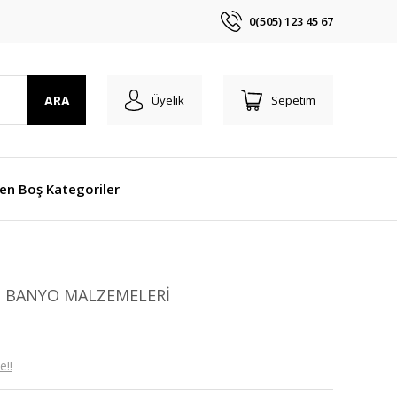
0(505) 123 45 67
ARA
Üyelik
Sepetim
len Boş Kategoriler
I BANYO MALZEMELERİ
e!!