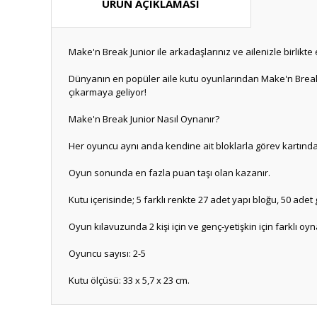
ÜRÜN AÇIKLAMASI
Make'n Break Junior ile arkadaşlarınız ve ailenizle birlikte 
Dünyanın en popüler aile kutu oyunlarından Make'n Break v
çıkarmaya geliyor!
Make'n Break Junior Nasıl Oynanır?
Her oyuncu aynı anda kendine ait bloklarla görev kartındaki
Oyun sonunda en fazla puan taşı olan kazanır.
Kutu içerisinde; 5 farklı renkte 27 adet yapı bloğu, 50 adet 
Oyun kılavuzunda 2 kişi için ve genç-yetişkin için farklı o
Oyuncu sayısı: 2-5
Kutu ölçüsü: 33 x 5,7 x 23 cm.