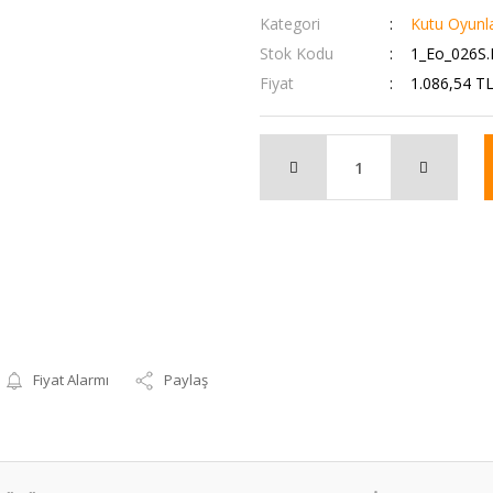
Kategori
Kutu Oyunla
Stok Kodu
1_Eo_026S
Fiyat
1.086,54 T
Fiyat Alarmı
Paylaş