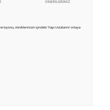
İ
ÖNERİLERİNİZ
yonu, miniklerinizin içindeki ‘Yapı Ustalarını’ ortaya