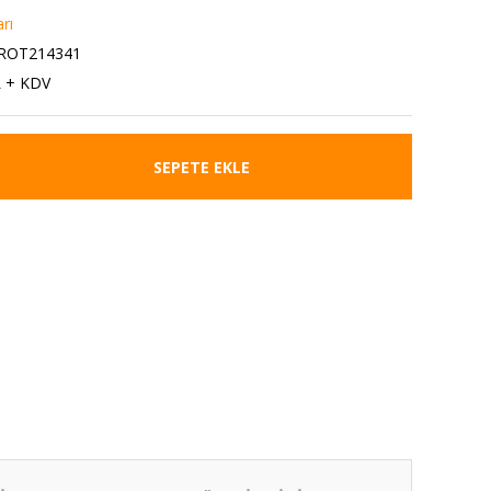
rı
.ROT214341
L + KDV
SEPETE EKLE