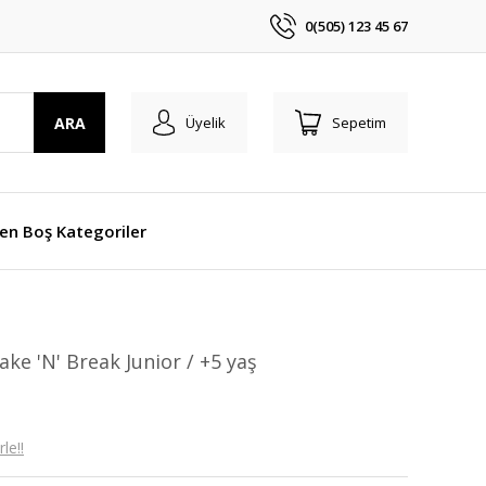
0(505) 123 45 67
ARA
Üyelik
Sepetim
len Boş Kategoriler
e 'N' Break Junior / +5 yaş
le!!