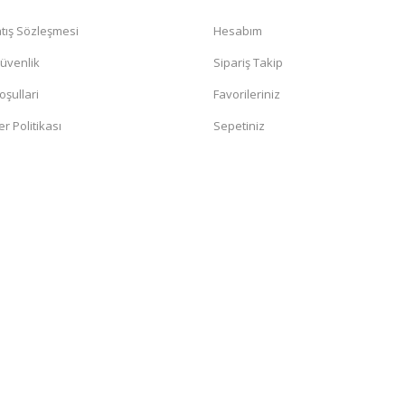
tış Sözleşmesi
Hesabım
Güvenlik
Sipariş Takip
oşullari
Favorileriniz
er Politikası
Sepetiniz