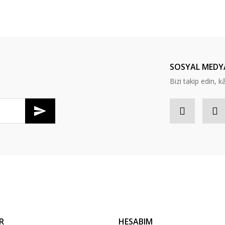
er konularda yetersiz gördüğünüz noktaları öneri formunu kullanarak tarafım
Bu ürüne ilk yorumu siz yapın!
Yorum Yaz
SOSYAL MEDY
Bizi takip edin, kâr
Gönder
R
HESABIM