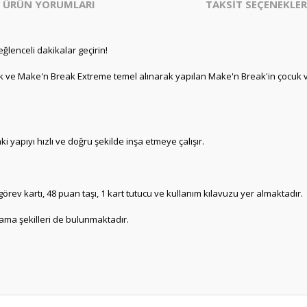
ÜRÜN YORUMLARI
TAKSİT SEÇENEKLER
eğlenceli dakikalar geçirin!
e Make'n Break Extreme temel alınarak yapılan Make'n Break'in çocuk versi
 yapıyı hızlı ve doğru şekilde inşa etmeye çalışır.
görev kartı, 48 puan taşı, 1 kart tutucu ve kullanım kılavuzu yer almaktadır.
ynama şekilleri de bulunmaktadır.