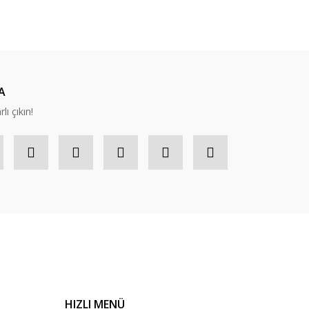
ıza iletebilirsiniz.
A
lı çıkın!
HIZLI MENÜ