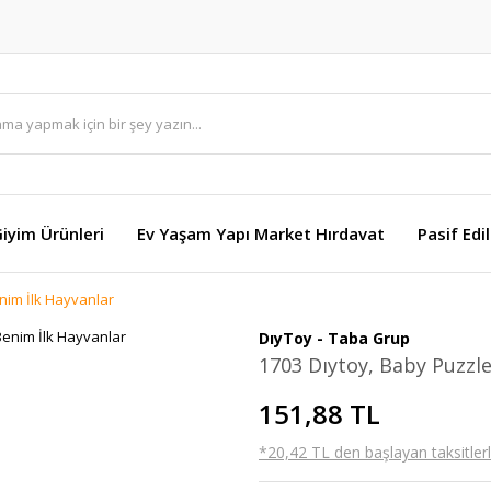
Giyim Ürünleri
Ev Yaşam Yapı Market Hırdavat
Pasif Edi
nim İlk Hayvanlar
DıyToy - Taba Grup
1703 Dıytoy, Baby Puzzl
151,88 TL
*20,42 TL den başlayan taksitlerl