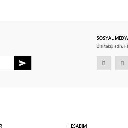
er konularda yetersiz gördüğünüz noktaları öneri formunu kullanarak tarafım
Bu ürüne ilk yorumu siz yapın!
Yorum Yaz
SOSYAL MEDY
Bizi takip edin, kâr
Gönder
R
HESABIM