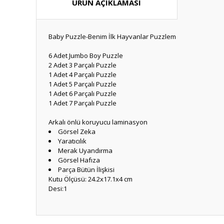
ÜRÜN AÇIKLAMASI
Baby Puzzle-Benim İlk Hayvanlar Puzzlem
6 Adet Jumbo Boy Puzzle
2 Adet 3 Parçalı Puzzle
1 Adet 4 Parçalı Puzzle
1 Adet 5 Parçalı Puzzle
1 Adet 6 Parçalı Puzzle
1 Adet 7 Parçalı Puzzle
Arkalı önlü koruyucu laminasyon
Görsel Zeka
Yaratıcılık
Merak Uyandırma
Görsel Hafıza
Parça Bütün İlişkisi
Kutu Ölçüsü: 24.2x17.1x4 cm
Desi:1