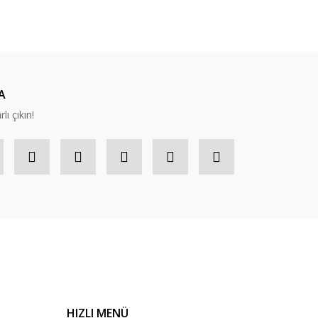
ıza iletebilirsiniz.
A
lı çıkın!
HIZLI MENÜ