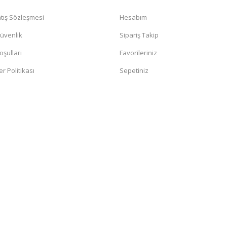
tış Sözleşmesi
Hesabım
Güvenlik
Sipariş Takip
oşullari
Favorileriniz
er Politikası
Sepetiniz