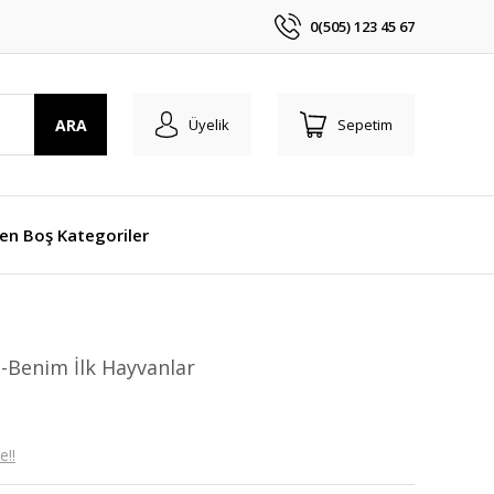
0(505) 123 45 67
ARA
Üyelik
Sepetim
len Boş Kategoriler
e-Benim İlk Hayvanlar
e!!