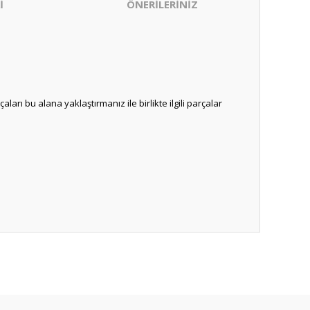
İ
ÖNERİLERİNİZ
ı bu alana yaklaştırmanız ile birlikte ilgili parçalar
ıza iletebilirsiniz.