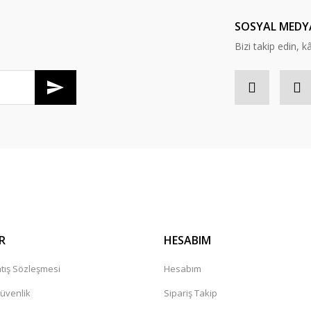
Yorum Yaz
SOSYAL MEDY
Bizi takip edin, kâr
Gönder
R
HESABIM
tış Sözleşmesi
Hesabım
Güvenlik
Sipariş Takip