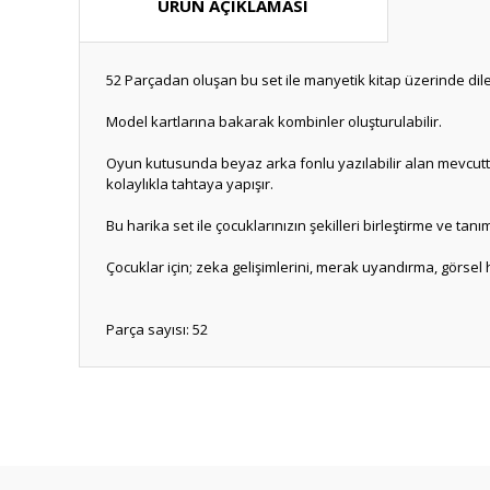
ÜRÜN AÇIKLAMASI
52 Parçadan oluşan bu set ile manyetik kitap üzerinde dilediğ
Model kartlarına bakarak kombinler oluşturulabilir.
Oyun kutusunda beyaz arka fonlu yazılabilir alan mevcuttur
kolaylıkla tahtaya yapışır.
Bu harika set ile çocuklarınızın şekilleri birleştirme ve tanım
Çocuklar için; zeka gelişimlerini, merak uyandırma, görsel 
Parça sayısı: 52
Bu ürünün fiyat bilgisi, resim, ürün açıklamalarında ve diğ
Görüş ve önerileriniz için teşekkür ederiz.
Ürün resmi kalitesiz, bozuk veya görüntülenemiyor.