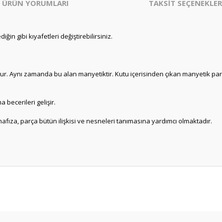
ÜRÜN YORUMLARI
TAKSİT SEÇENEKLER
in gibi kıyafetleri değiştirebilirsiniz.
. Aynı zamanda bu alan manyetiktir. Kutu içerisinden çıkan manyetik parçalar
a becerileri gelişir.
hafıza, parça bütün ilişkisi ve nesneleri tanımasına yardımcı olmaktadır.
er konularda yetersiz gördüğünüz noktaları öneri formunu kullanarak tarafım
Bu ürüne ilk yorumu siz yapın!