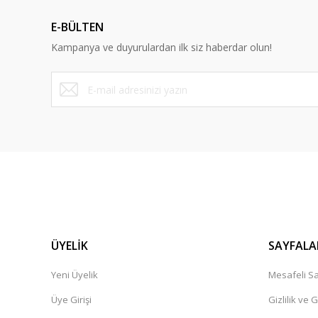
Ürün açıklamasında eksik bilgiler bulunuyor.
E-BÜLTEN
Ürün bilgilerinde hatalar bulunuyor.
Kampanya ve duyurulardan ilk siz haberdar olun!
Ürün fiyatı diğer sitelerden daha pahalı.
Bu ürüne benzer farklı alternatifler olmalı.
ÜYELİK
SAYFALA
Yeni Üyelik
Mesafeli Sa
Üye Girişi
Gizlilik ve 