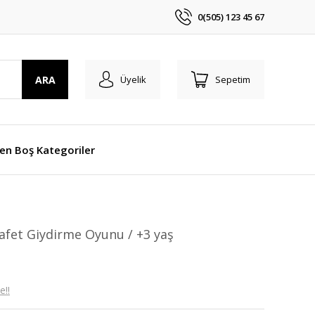
0(505) 123 45 67
ARA
Üyelik
Sepetim
len Boş Kategoriler
afet Giydirme Oyunu / +3 yaş
e!!