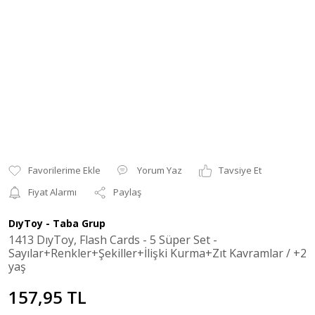
Yorum Yaz
Tavsiye Et
Fiyat Alarmı
Paylaş
DıyToy - Taba Grup
1413 DıyToy, Flash Cards - 5 Süper Set -
Sayılar+Renkler+Şekiller+İlişki Kurma+Zıt Kavramlar / +2
yaş
157,95 TL