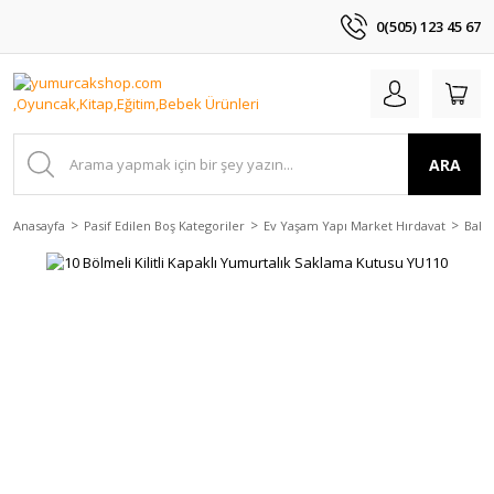
0(505) 123 45 67
ARA
Anasayfa
Pasif Edilen Boş Kategoriler
Ev Yaşam Yapı Market Hırdavat
Bahç