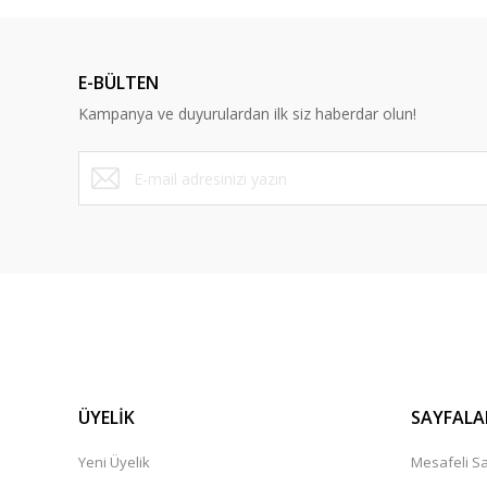
Ürün resmi kalitesiz, bozuk veya görüntülenemiyor.
Ürün açıklamasında eksik bilgiler bulunuyor.
E-BÜLTEN
Ürün bilgilerinde hatalar bulunuyor.
Kampanya ve duyurulardan ilk siz haberdar olun!
Ürün fiyatı diğer sitelerden daha pahalı.
Bu ürüne benzer farklı alternatifler olmalı.
ÜYELİK
SAYFALA
Yeni Üyelik
Mesafeli Sa