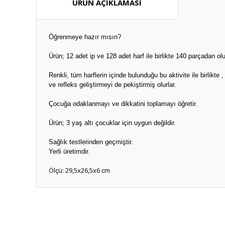
ÜRÜN AÇIKLAMASI
Öğrenmeye hazır mısın?
Ürün; 12 adet ip ve 128 adet harf ile birlikte 140 parçadan ol
Renkli, tüm harflerin içinde bulunduğu bu aktivite ile birlikte
ve refleks geliştirmeyi de pekiştirmiş olurlar.
Çocuğa odaklanmayı ve dikkatini toplamayı öğretir.
Ürün; 3 yaş altı çocuklar için uygun değildir.
Sağlık testlerinden geçmiştir.
Yerli üretimdir.
Ölçü: 29,5x26,5x6 cm
Bu ürünün fiyat bilgisi, resim, ürün açıklamalarında ve diğ
Görüş ve önerileriniz için teşekkür ederiz.