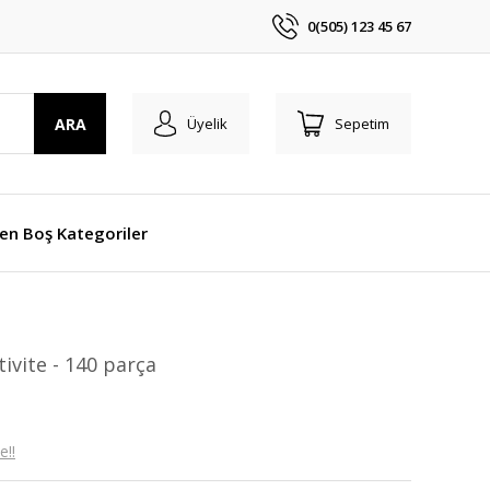
0(505) 123 45 67
ARA
Üyelik
Sepetim
len Boş Kategoriler
ivite - 140 parça
e!!