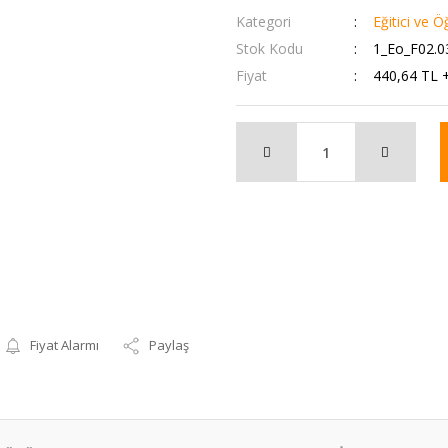
Kategori
Eğitici ve Ö
Stok Kodu
1_Eo_F02.0
Fiyat
440,64 TL 
Fiyat Alarmı
Paylaş