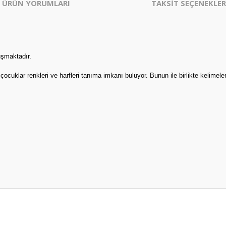
ÜRÜN YORUMLARI
TAKSİT SEÇENEKLER
uşmaktadır.
 , çocuklar renkleri ve harfleri tanıma imkanı buluyor. Bunun ile birlikte kelime
er konularda yetersiz gördüğünüz noktaları öneri formunu kullanarak tarafım
Bu ürüne ilk yorumu siz yapın!