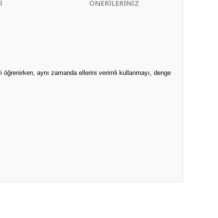
İ
ÖNERİLERİNİZ
leri öğrenirken, aynı zamanda ellerini verimli kullanmayı, denge
ıza iletebilirsiniz.