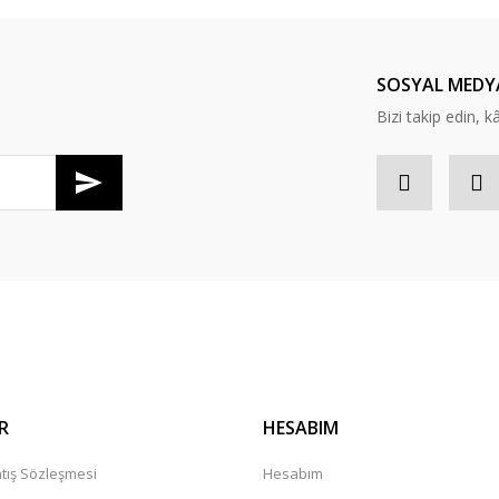
Yorum Yaz
SOSYAL MEDY
Bizi takip edin, kâr
Gönder
R
HESABIM
tış Sözleşmesi
Hesabım