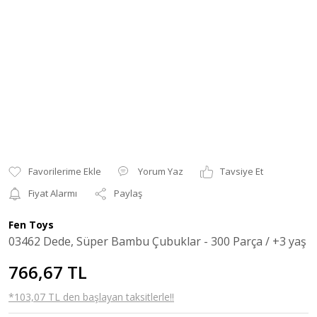
Yorum Yaz
Tavsiye Et
Fiyat Alarmı
Paylaş
Fen Toys
03462 Dede, Süper Bambu Çubuklar - 300 Parça / +3 yaş
766,67 TL
*103,07 TL den başlayan taksitlerle!!