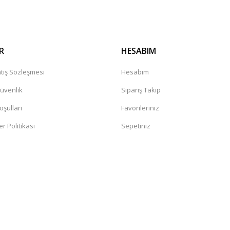
R
HESABIM
tış Sözleşmesi
Hesabım
Güvenlik
Sipariş Takip
oşullari
Favorileriniz
er Politikası
Sepetiniz