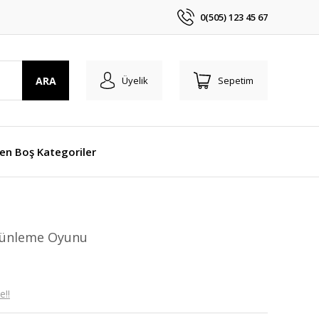
0(505) 123 45 67
ARA
Üyelik
Sepetim
len Boş Kategoriler
tünleme Oyunu
e!!