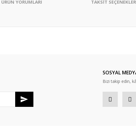
ÜRÜN YORUMLARI
TAKSİT SEÇENEKLER
er konularda yetersiz gördüğünüz noktaları öneri formunu kullanarak tarafım
Bu ürüne ilk yorumu siz yapın!
Yorum Yaz
SOSYAL MEDY
Bizi takip edin, kâr
Gönder