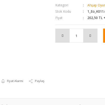
Kategori
Ahşap Oyun
Stok Kodu
1_Eo_K011.
Fiyat
202,50 TL 
Fiyat Alarmı
Paylaş