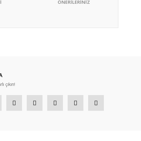
İ
ÖNERİLERİNİZ
ıza iletebilirsiniz.
A
lı çıkın!