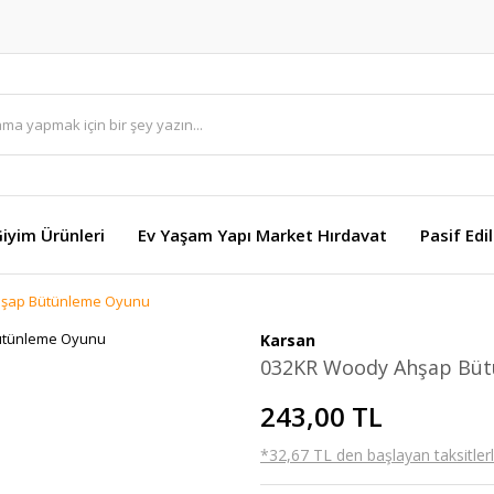
Giyim Ürünleri
Ev Yaşam Yapı Market Hırdavat
Pasif Edi
şap Bütünleme Oyunu
Karsan
032KR Woody Ahşap Bü
243,00 TL
*32,67 TL den başlayan taksitlerl