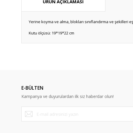
ÜRÜN AÇIKLAMASI
Yerine koyma ve alma, blokları sınıflandırma ve şekilleri 
Kutu ölçüsü: 19*19*22 cm
Bu ürünün fiyat bilgisi, resim, ürün açıklamalarında ve diğ
Görüş ve önerileriniz için teşekkür ederiz.
Ürün resmi kalitesiz, bozuk veya görüntülenemiyor.
Ürün açıklamasında eksik bilgiler bulunuyor.
E-BÜLTEN
Ürün bilgilerinde hatalar bulunuyor.
Kampanya ve duyurulardan ilk siz haberdar olun!
Ürün fiyatı diğer sitelerden daha pahalı.
Bu ürüne benzer farklı alternatifler olmalı.