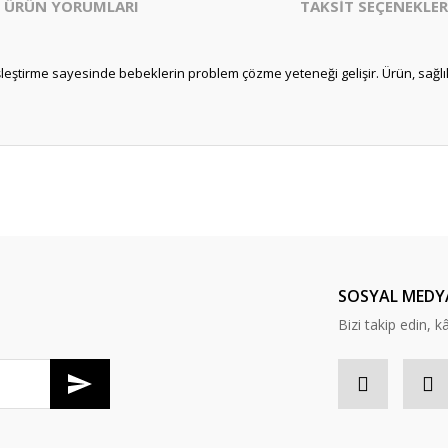
ÜRÜN YORUMLARI
TAKSİT SEÇENEKLER
eşleştirme sayesinde bebeklerin problem çözme yeteneği gelişir. Ürün, sağlık
er konularda yetersiz gördüğünüz noktaları öneri formunu kullanarak tarafım
Bu ürüne ilk yorumu siz yapın!
Yorum Yaz
SOSYAL MEDY
Bizi takip edin, kâr