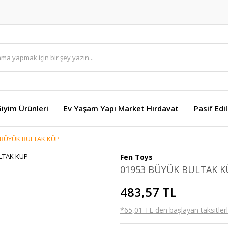
Giyim Ürünleri
Ev Yaşam Yapı Market Hırdavat
Pasif Edi
 BÜYÜK BULTAK KÜP
Fen Toys
01953 BÜYÜK BULTAK K
483,57 TL
*65,01 TL den başlayan taksitlerl