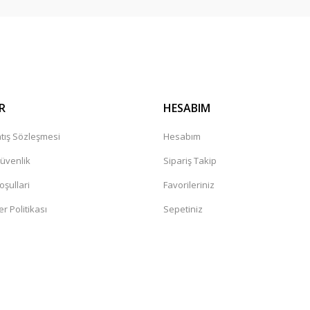
Gönder
R
HESABIM
tış Sözleşmesi
Hesabım
Güvenlik
Sipariş Takip
oşullari
Favorileriniz
er Politikası
Sepetiniz