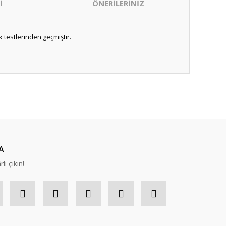
İ
ÖNERİLERİNİZ
 testlerinden geçmiştir.
ıza iletebilirsiniz.
A
lı çıkın!