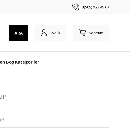
0(505) 123 45 67
ARA
Üyelik
Sepetim
len Boş Kategoriler
ÜP
e!!