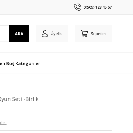
0(505) 123 45 67
ARA
Üyelik
Sepetim
len Boş Kategoriler
yun Seti -Birlik
le!!