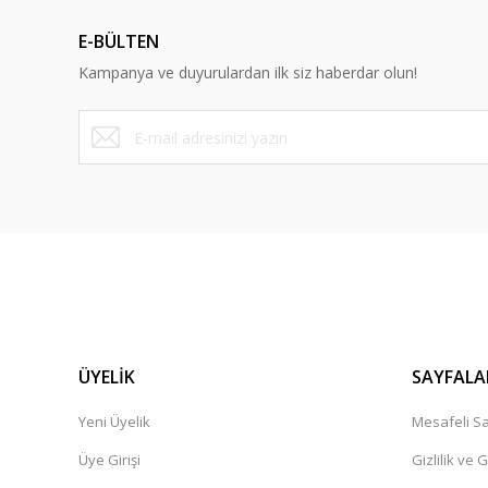
Ürün açıklamasında eksik bilgiler bulunuyor.
E-BÜLTEN
Ürün bilgilerinde hatalar bulunuyor.
Kampanya ve duyurulardan ilk siz haberdar olun!
Ürün fiyatı diğer sitelerden daha pahalı.
Bu ürüne benzer farklı alternatifler olmalı.
ÜYELİK
SAYFALA
Yeni Üyelik
Mesafeli Sa
Üye Girişi
Gizlilik ve 