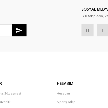
Yorum Yaz
SOSYAL MEDY
Bizi takip edin, kâr
Gönder
R
HESABIM
tış Sözleşmesi
Hesabım
Güvenlik
Sipariş Takip