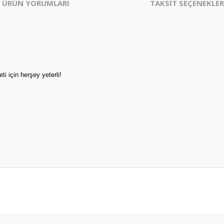
ÜRÜN YORUMLARI
TAKSİT SEÇENEKLER
i için herşey yeterli!
er konularda yetersiz gördüğünüz noktaları öneri formunu kullanarak tarafım
Bu ürüne ilk yorumu siz yapın!