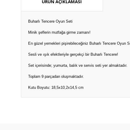
ÜRÜN AÇIKLAMASI
Buharlı Tencere Oyun Seti
Minik şeflerin mutfağa girme zamanı!
En güzel yemekleri pişirebileceğiniz Buharlı Tencere Oyun Set
Sesli ve ışık efektleriyle gerçekçi bir Buharlı Tencere!
Set içerisinde; yumurta, balık ve servis seti yer almaktadır.
Toplam 9 parçadan oluşmaktadır.
Kutu Boyutu: 18,5x10,2x14,5 cm
Bu ürünün fiyat bilgisi, resim, ürün açıklamalarında ve diğ
Görüş ve önerileriniz için teşekkür ederiz.
Ürün resmi kalitesiz, bozuk veya görüntülenemiyor.