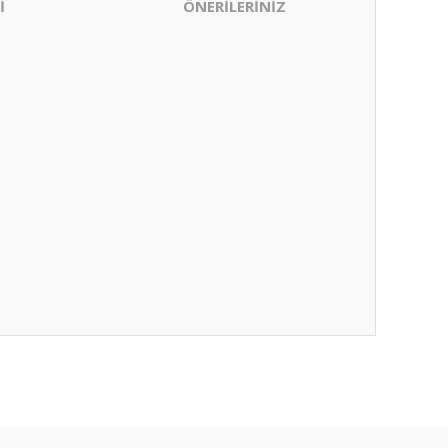
İ
ÖNERİLERİNİZ
ıza iletebilirsiniz.